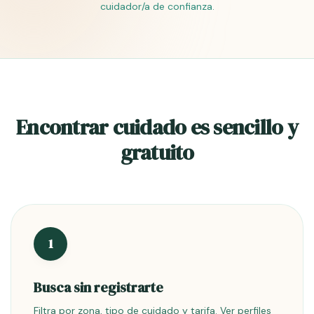
M
Mensaje a María
G.
Destacado
Barcelona
cuidador/a de confianza.
€/h
OMPARA
G.
Centro · Mayores
RFILES
«Hola,
Buscar
busco a
Lucía R.
L
10 €/h
Eixample · Niños
alguien
para
Niños
acompañar
Personas mayores
Andrés P.
a mi madre
Encontrar cuidado es sencillo y
A
14 €/h
Gràcia ·
Dependientes
por las
Dependientes
mañanas…»
gratuito
Enviado
1
Busca sin registrarte
Filtra por zona, tipo de cuidado y tarifa. Ver perfiles