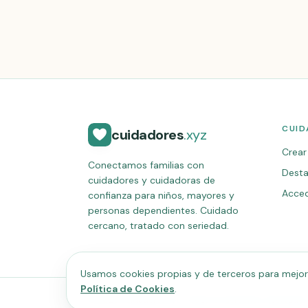
CUID
cuidadores
.xyz
Crear 
Conectamos familias con
Desta
cuidadores y cuidadoras de
Acce
confianza para niños, mayores y
personas dependientes. Cuidado
cercano, tratado con seriedad.
Usamos cookies propias y de terceros para mejorar
Política de Cookies
.
©
2026
cuidadores.xyz · Todos los derechos reservados