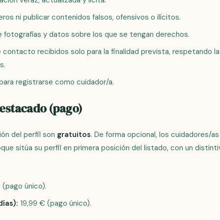
ción veraz, actualizada y lícita.
ros ni publicar contenidos falsos, ofensivos o ilícitos.
 fotografías y datos sobre los que se tengan derechos.
e contacto recibidos solo para la finalidad prevista, respetando l
s.
para registrarse como cuidador/a.
destacado (pago)
ción del perfil son
gratuitos
. De forma opcional, los cuidadores/a
o
que sitúa su perfil en primera posición del listado, con un distinti
(pago único).
ías):
19,99 € (pago único).