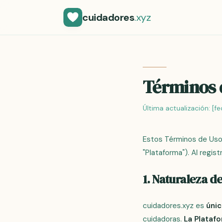
cuidadores
.xyz
Términos 
Última actualización:
[fe
Estos Términos de Uso r
"Plataforma"). Al regis
1. Naturaleza d
cuidadores.xyz es
úni
cuidadoras.
La Plataf