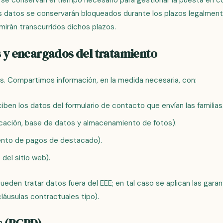
se conservan el tiempo necesario para gestionar la puesta en c
 los datos se conservarán bloqueados durante los plazos legalmente
mirán transcurridos dichos plazos.
s y encargados del tratamiento
. Compartimos información, en la medida necesaria, con:
iben los datos del formulario de contacto que envían las familias
cación, base de datos y almacenamiento de fotos).
nto de pagos de destacado).
del sitio web).
eden tratar datos fuera del EEE; en tal caso se aplican las gara
láusulas contractuales tipo).