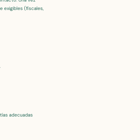
ontacto. Una vez
 exigibles (fiscales,
.
ntías adecuadas