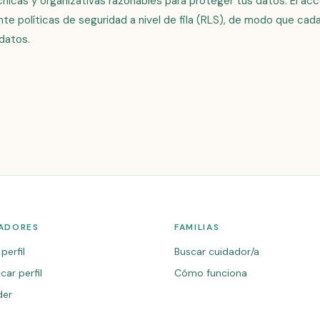
icas y organizativas razonables para proteger tus datos. El acc
nte políticas de seguridad a nivel de fila (RLS), de modo que cad
datos.
ADORES
FAMILIAS
perfil
Buscar cuidador/a
car perfil
Cómo funciona
der