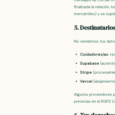
mensajes de contacto 
finalizada la relación,
mercantiles) y se supri
5. Destinatario
No vendemos tus datos
Cuidadores/as:
rec
Supabase
(autenti
Stripe
(procesamie
Vercel
(alojamiento 
Algunos proveedores pu
previstas en el RGPD (c