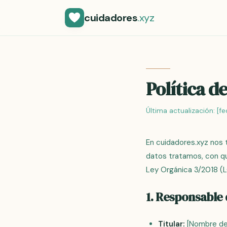
cuidadores
.xyz
Política d
Última actualización:
[fe
En cuidadores.xyz nos 
datos tratamos, con qu
Ley Orgánica 3/2018 
1. Responsable 
Titular:
[Nombre del 